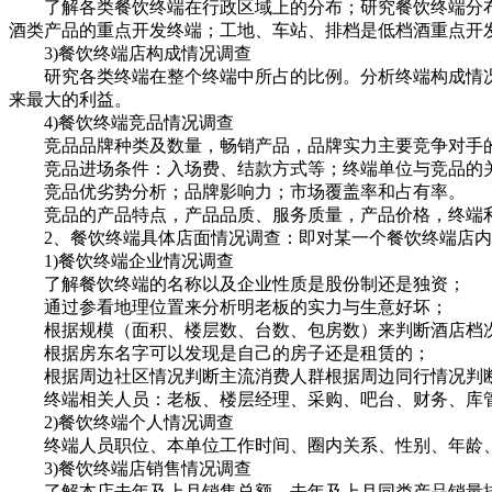
了解各类餐饮终端在行政区域上的分布；研究餐饮终端分布
酒类产品的重点开发终端；工地、车站、排档是低档酒重点开
3)餐饮终端店构成情况调查
研究各类终端在整个终端中所占的比例。分析终端构成情况
来最大的利益。
4)餐饮终端竞品情况调查
竞品品牌种类及数量，畅销产品，品牌实力主要竞争对手
竞品进场条件：入场费、结款方式等；终端单位与竞品的
竞品优劣势分析；品牌影响力；市场覆盖率和占有率。
竞品的产品特点，产品品质、服务质量，产品价格，终端利
2、餐饮终端具体店面情况调查：即对某一个餐饮终端店内
1)餐饮终端企业情况调查
了解餐饮终端的名称以及企业性质是股份制还是独资；
通过参看地理位置来分析明老板的实力与生意好坏；
根据规模（面积、楼层数、台数、包房数）来判断酒店档次
根据房东名字可以发现是自己的房子还是租赁的；
根据周边社区情况判断主流消费人群根据周边同行情况判断
终端相关人员：老板、楼层经理、采购、吧台、财务、库
2)餐饮终端个人情况调查
终端人员职位、本单位工作时间、圈内关系、性别、年龄、
3)餐饮终端店销售情况调查
了解本店去年及上月销售总额、去年及上月同类产品销量