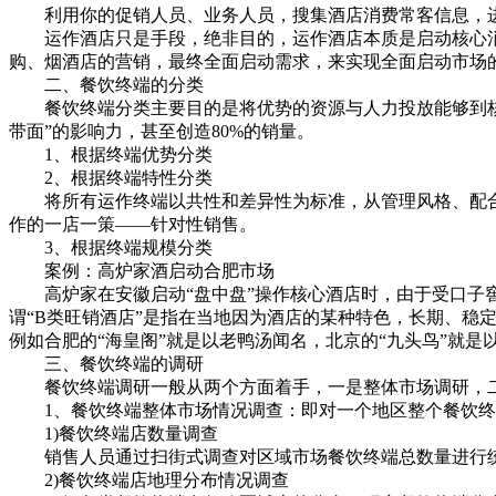
利用你的促销人员、业务人员，搜集酒店消费常客信息，进
运作酒店只是手段，绝非目的，运作酒店本质是启动核心消
购、烟酒店的营销，最终全面启动需求，来实现全面启动市场
二、餐饮终端的分类
餐饮终端分类主要目的是将优势的资源与人力投放能够到核心
带面”的影响力，甚至创造80%的销量。
1、根据终端优势分类
2、根据终端特性分类
将所有运作终端以共性和差异性为标准，从管理风格、配合
作的一店一策——针对性销售。
3、根据终端规模分类
案例：高炉家酒启动合肥市场
高炉家在安徽启动“盘中盘”操作核心酒店时，由于受口子窖的
谓“B类旺销酒店”是指在当地因为酒店的某种特色，长期、稳
例如合肥的“海皇阁”就是以老鸭汤闻名，北京的“九头鸟”就是
三、餐饮终端的调研
餐饮终端调研一般从两个方面着手，一是整体市场调研，二
1、餐饮终端整体市场情况调查：即对一个地区整个餐饮终
1)餐饮终端店数量调查
销售人员通过扫街式调查对区域市场餐饮终端总数量进行统
2)餐饮终端店地理分布情况调查