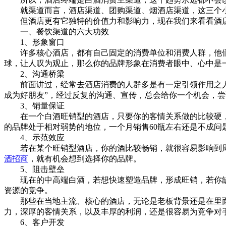
就渠道而言，酒店渠道、团购渠道、烟酒店渠道，这三个小
但酒店更有它独特的价值力和影响力，现在我们来看看酒店
一、餐饮渠道的六大功效
1、形象窗口
许多核心酒店，都有自己固定的消费单位和消费人群，他们
球，让人叹为观止，那么你的品牌形象在消费者眼中、心中是
2、沟通桥梁
前面讲过，经常去酒店消费的人群多是有一定引领作用之人，
成为好朋友”，经过反复的沟通、宣传，总会给你一个机会，
3、销量保证
在一个白酒旺销型的酒店，只要你的客情关系做的比较硬，
的品牌处于相对弱势的地位，一个月销售60瓶左右还是不成问
4、示范效应
若在某个旺销型酒店，你的酒比较畅销，就很容易影响到周
酒招商
，就有机会想到选择你的品牌。
5、阻击壁垒
现在的中高端白酒，若想快速塑造品牌，形成旺销，若你缺
资源的竞争。
那些在当地主流、核心的酒店，无论是老板背景还是在里面当
力，深厚的客情关系，以及丰厚的利润，还是很容易为竞争对
6、客户开发