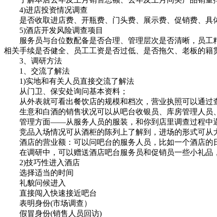
4)进店投资情况调查
是否收取进店费、开瓶费、门头费、展示费、促销费、具
5)酒店开发风险调查项目
服务员与台位数配备是否合理、管理层次是否清晰，员工精
相关手续是否健全、员工工资是否过低、是否拖欠、老板的籍
3、调研方法
1、交流了解法
1)实地和有关人员直接交流了解法
从门卫、保安处询问基本资料；
从外表就可看出餐饮店的规模和档次，营业执照可以通过查
生意和白酒的销售状况可以从吧台收银员、库房管理人员
管理方面——从服务人员的服装，和你到店里调查过程中遇
竞品入场情况可从酒柜的陈列上了解到，进场的形式可从大
酒店的营业额：可以问吧台的服务人员，比如一个酒店的日营
在调研中，可以赠送酒店吧台服务员和促销员一些小礼品，
2)技巧性进入酒店
选择适当的时间
礼貌问候进入
直接闯入快速接近吧台
表明身份(市场调查）
假冒身份(销售人员回访)