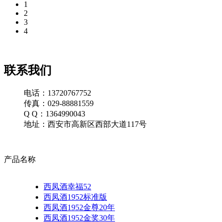
1
2
3
4
联系我们
电话：13720767752
传真：029-88881559
Q Q：1364990043
地址：西安市高新区西部大道117号
产品名称
西凤酒幸福52
西凤酒1952标准版
西凤酒1952金尊20年
西凤酒1952金奖30年