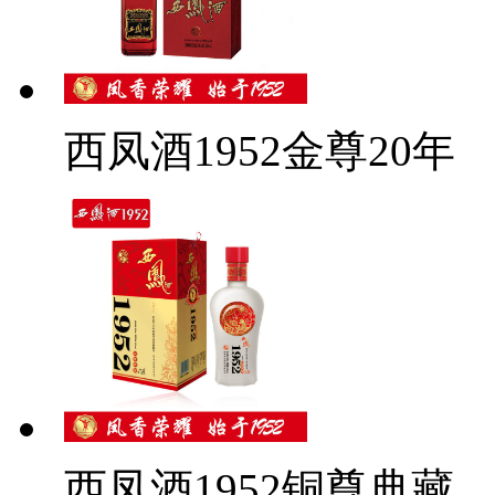
西凤酒1952金尊20年
西凤酒1952铜尊典藏