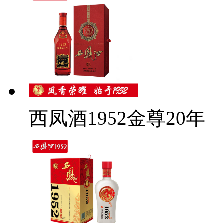
西凤酒1952金尊20年