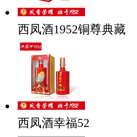
西凤酒1952铜尊典藏
西凤酒幸福52