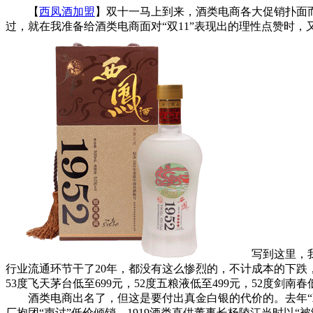
【
西凤酒加盟
】双十一马上到来，酒类电商各大促销扑面而来
过，就在我准备给酒类电商面对“双11”表现出的理性点赞时，又
写到这里，我觉
行业流通环节干了20年，都没有这么惨烈的，不计成本的下跌
53度飞天茅台低至699元，52度五粮液低至499元，52度剑南春
酒类电商出名了，但这是要付出真金白银的代价的。去年“双1
厂抱团“声讨”低价倾销。1919酒类直供董事长杨陵江当时以