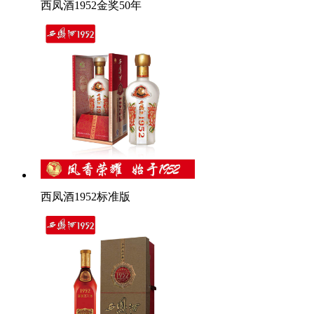
西凤酒1952金奖50年
西凤酒1952标准版