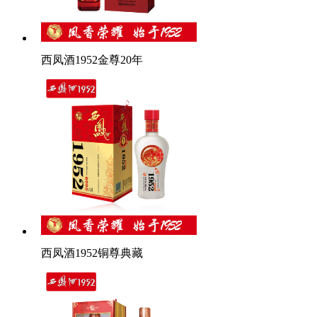
西凤酒1952金尊20年
西凤酒1952铜尊典藏