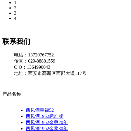
1
2
3
4
联系我们
电话：13720767752
传真：029-88881559
Q Q：1364990043
地址：西安市高新区西部大道117号
产品名称
西凤酒幸福52
西凤酒1952标准版
西凤酒1952金尊20年
西凤酒1952金奖30年