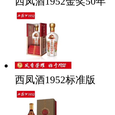
西凤酒1952金奖50年
西凤酒1952标准版