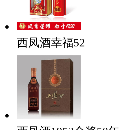
西凤酒幸福52