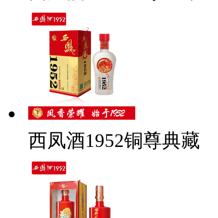
西凤酒1952铜尊典藏