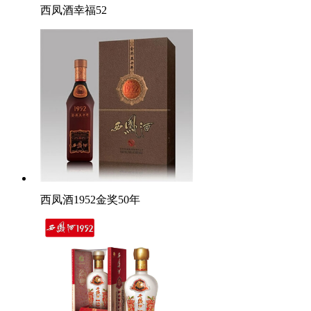
西凤酒幸福52
西凤酒1952金奖50年