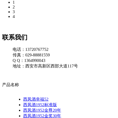
1
2
3
4
联系我们
电话：13720767752
传真：029-88881559
Q Q：1364990043
地址：西安市高新区西部大道117号
产品名称
西凤酒幸福52
西凤酒1952标准版
西凤酒1952金尊20年
西凤酒1952金奖30年