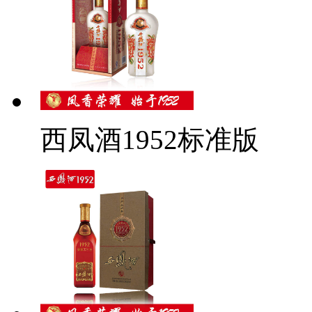
西凤酒1952标准版