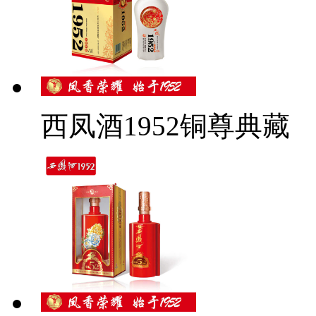
西凤酒1952铜尊典藏