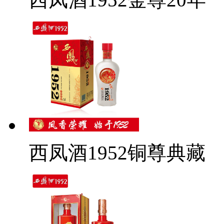
西凤酒1952铜尊典藏