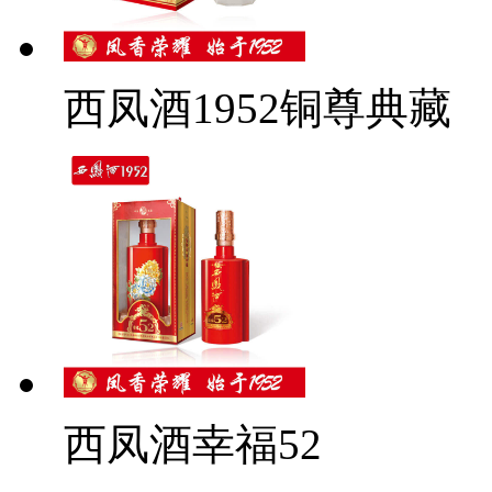
西凤酒1952铜尊典藏
西凤酒幸福52