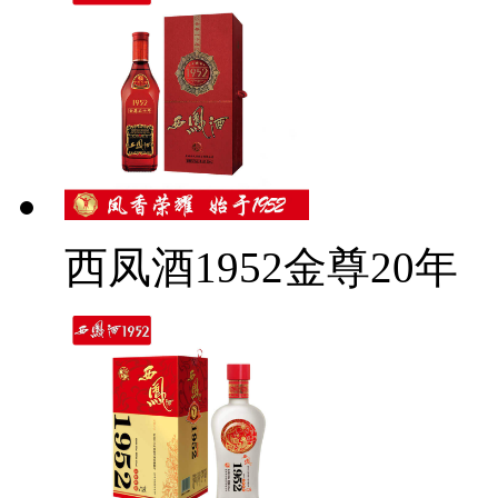
西凤酒1952金尊20年