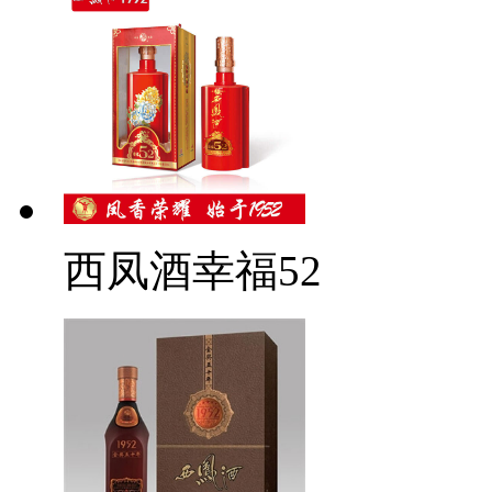
西凤酒幸福52