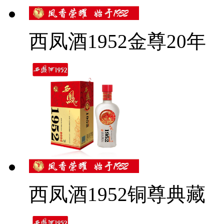
西凤酒1952金尊20年
西凤酒1952铜尊典藏