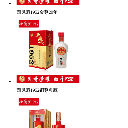
西凤酒1952金尊20年
西凤酒1952铜尊典藏