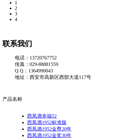
1
2
3
4
联系我们
电话：13720767752
传真：029-88881559
Q Q：1364990043
地址：西安市高新区西部大道117号
产品名称
西凤酒幸福52
西凤酒1952标准版
西凤酒1952金尊20年
西凤酒1952金奖30年