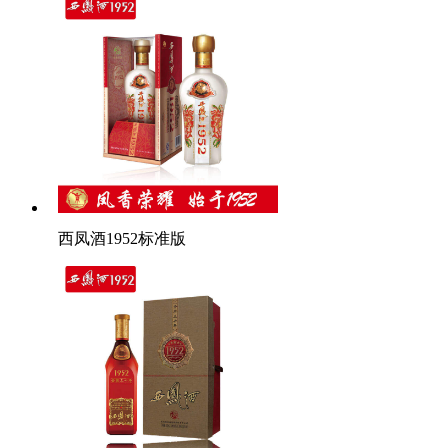
西凤酒1952标准版