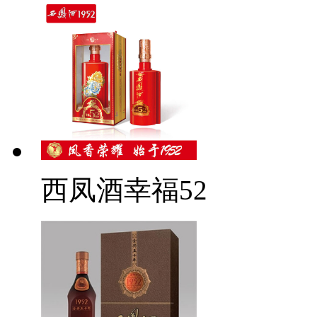
西凤酒幸福52