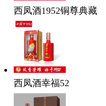
西凤酒1952铜尊典藏
西凤酒幸福52