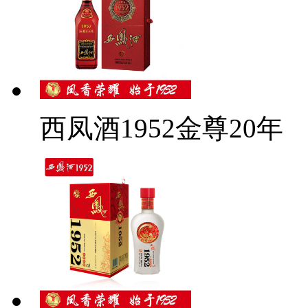
西凤酒1952金尊20年