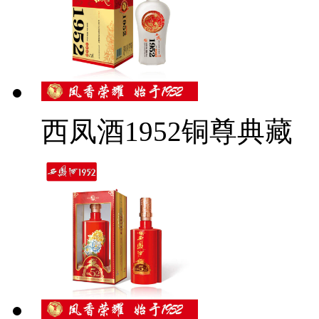
西凤酒1952铜尊典藏