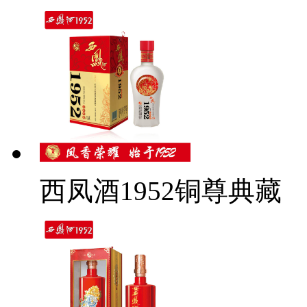
西凤酒1952铜尊典藏