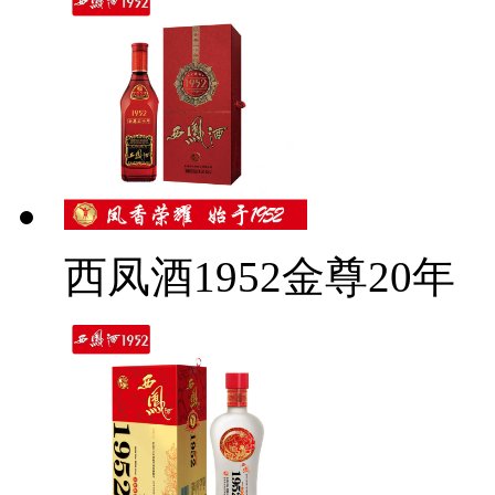
西凤酒1952金尊20年