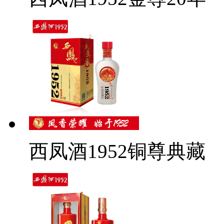
西凤酒1952铜尊典藏