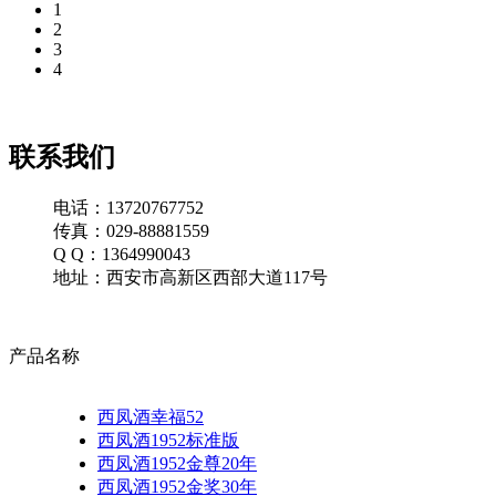
1
2
3
4
联系我们
电话：13720767752
传真：029-88881559
Q Q：1364990043
地址：西安市高新区西部大道117号
产品名称
西凤酒幸福52
西凤酒1952标准版
西凤酒1952金尊20年
西凤酒1952金奖30年