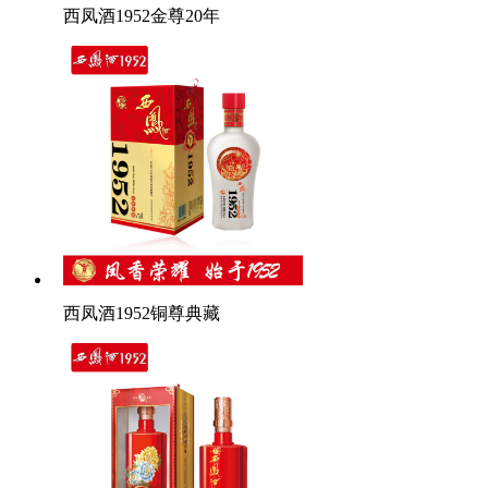
西凤酒1952金尊20年
西凤酒1952铜尊典藏