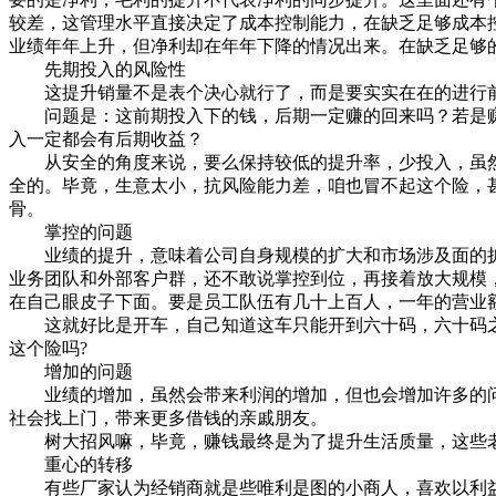
较差，这管理水平直接决定了成本控制能力，在缺乏足够成本
业绩年年上升，但净利却在年年下降的情况出来。在缺乏足够
先期投入的风险性
这提升销量不是表个决心就行了，而是要实实在在的进行前
问题是：这前期投入下的钱，后期一定赚的回来吗？若是赚
入一定都会有后期收益？
从安全的角度来说，要么保持较低的提升率，少投入，虽然
全的。毕竟，生意太小，抗风险能力差，咱也冒不起这个险，
骨。
掌控的问题
业绩的提升，意味着公司自身规模的扩大和市场涉及面的扩
业务团队和外部客户群，还不敢说掌控到位，再接着放大规模
在自己眼皮子下面。要是员工队伍有几十上百人，一年的营业
这就好比是开车，自己知道这车只能开到六十码，六十码之
这个险吗?
增加的问题
业绩的增加，虽然会带来利润的增加，但也会增加许多的问
社会找上门，带来更多借钱的亲戚朋友。
树大招风嘛，毕竟，赚钱最终是为了提升生活质量，这些老
重心的转移
有些厂家认为经销商就是些唯利是图的小商人，喜欢以利益