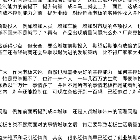
控制能力的前提下，提升销量，成本马上就会上升，而且，这成
的成本控制能力之前，提升业绩，对经销商老板的实质性收入并
期投入，例如增加人员，增加车辆，增加对市场的各项投入，也
不回来不是就亏了？再有，产品出现质量问题怎么办？厂家更换
赚得少点，但安全。要么增加前期投入，期望后期能有成倍的回
甚至还有经销商还会采取以退为进的发展策略，比不得厂家家大
大，作为老板来说，自然也就需要更好的掌控能力，如何掌控好
，怕是更掌握不了。也许十来个人，一年几百万的生意，即便掌
额数以千万计，事情多了，并且不是所有的事情老板都是能看到
内，刹车还能控制住，可现在突然开到一百码，已经超过了刹车
题，例如前面所提到成本增加，还是人员增加带来的管理问题，
板各类不愿意面对的事情增加之后，肯定要导致老板生活质量的
来维系和吸引经销商，其实，很多经销商早已经过了创业初期对