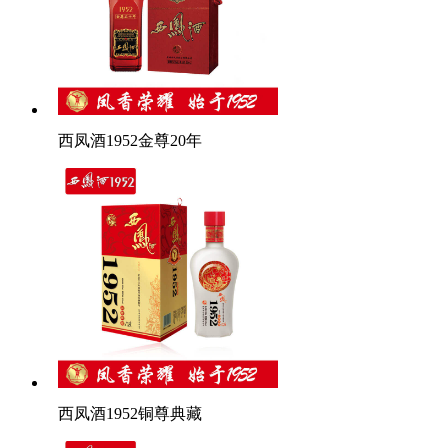
西凤酒1952金尊20年
西凤酒1952铜尊典藏