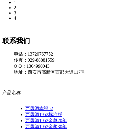
1
2
3
4
联系我们
电话：13720767752
传真：029-88881559
Q Q：1364990043
地址：西安市高新区西部大道117号
产品名称
西凤酒幸福52
西凤酒1952标准版
西凤酒1952金尊20年
西凤酒1952金奖30年