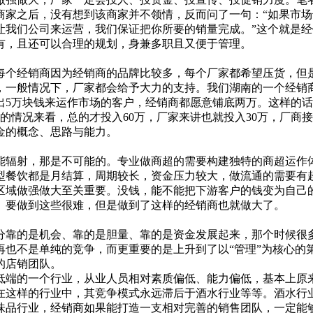
商家之后，没有想到该商家并不领情，反而问了一句：“如果市
让我们公司来运营，我们保证把你所要的销量完成。”这个就是
有，且还可以合理的规划，身兼多职且又便于管理。
个经销商因为经销商的品牌比较多，每个厂家都希望压货，但是
，一般情况下，厂家都会给予大力的支持。我们湖南的一个经销商
出5万块钱来运作市场的客户，经销商都愿意铺底两万。这样的话，
商的情况来看，总的才投入60万，厂家来讲也就投入30万，厂
金的概念、思路与能力。
辐射，那是不可能的。专业做商超的需要构建独特的商超运作体
型餐饮都是月结算，周期较长，资金压力较大，做流通的需要有
区域做强做大至关重要。没钱，能不能把下游客户的钱变为自己
。要做到这些很难，但是做到了这样的经销商也就做大了。
靠的是机会、靠的是胆量、靠的是资金发展起来，那个时候很
再也不是单纯的竞争，而更重要的是上升到了以“管理”为核心
的店销团队。
端的一个行业，从业人员相对素质偏低、能力偏低，基本上原来
在这样的行业中，其竞争模式永远滞后于酒水行业等等。酒水行
味品行业，经销商如果能打造一支相对完善的销售团队，一定能