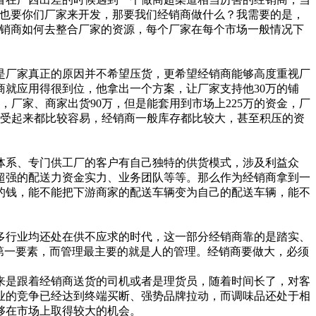
场也要你们厂家来开发，那要我们经销商做什么？我需要的是，
经销商如何去整合厂家的资源，每个厂家在每个市场一般情况下
厂家真正的原因并不希望压货，更希望经销商能够高度重视厂
就应用得很到位，他拿出一个方案，让厂家支持他30万的铺
厂家、商家出货90万，但是能套用到市场上225万的资金，厂
商接受起来都比较容易，经销商一般库存都比较大，甚至积压的资
系、专门供工厂的客户有自己独特的供货模式，涉及利益众
超强的配送力资金实力、业务团队等等。那么作为经销商拿到一
的钱，能不能把下游商家的配送车辆变为自己的配送车辆，能不
多行业均还处在供不应求的时代，这一部分经销商靠的是踏实、
的第一要素，而管理最主要的就是人的管理。经销商要做大，必须
是跟着经销商送货的司机或者是理货员，随着时间长了，对客
业的竞争已经达到终端买断、强势品牌拉动，而调味品还处于相
够在市场上取得较大的机会。