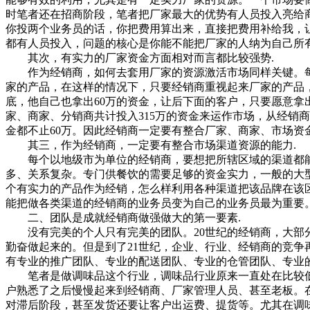
时笔者还在招商阶段，笔者把厂家最大的优势有人员投入亮给
你投两个业务员的话，你把费用算出来，直接把费用补给我，
都有人员投入，问题的核心是你能不能把厂家的人纳为自己所
其次，有实力的厂家资金方面相对而言都比较强势.
作为经销商，如何去套用厂家的资源激活市场同样关键。每
家的产品，在这样的情况下，只要经销商重视起来厂家的产品
底，他自己也拿出60万的资金，让后下面的客户，只要愿意拿
家、商家、分销商共计投入315万的资金来运作市场，从经销
金都不止60万。因此经销商一定要有整合厂家、商家、市场资
其三，作为经销商，一定要有整合市场渠道资源的能力.
每个以地级市为单位的经销商，要想把所辖区域的渠道都能
多、关系复杂。专门供餐饮的需要足够的资金实力，一般的大
个有实力的产品作为经销，怎么样利用各种渠道把该品牌在该
能把做各类渠道的经销商的业务员变为自己的业务员最为重要
二、团队是成就经销商做强做大的第一要素.
没有完美的个人只有完美的团队。20世纪的经销商，大部分
勤奋做起来的。但是到了21世纪，企业、行业、经销商的竞争
有专业的推广团队、专业的配送团队、专业的仓管团队、专业
笔者是做调味品这个行业，调味品行业原来一直处在比较低
户熟悉了之后慢慢起来到经销商、厂家管理人员、甚至老板。
对滞后阶段，甚至发货还要让客户出运费、提货等。尤其在调