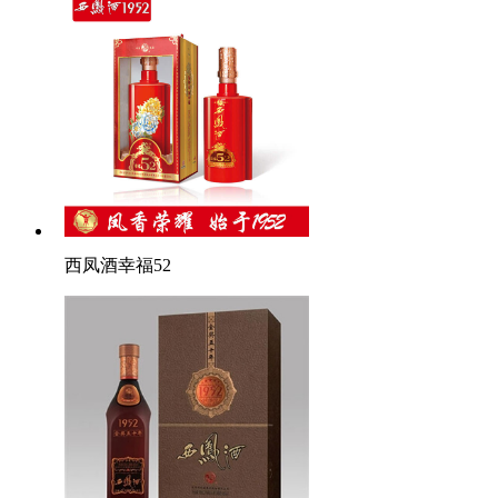
西凤酒幸福52