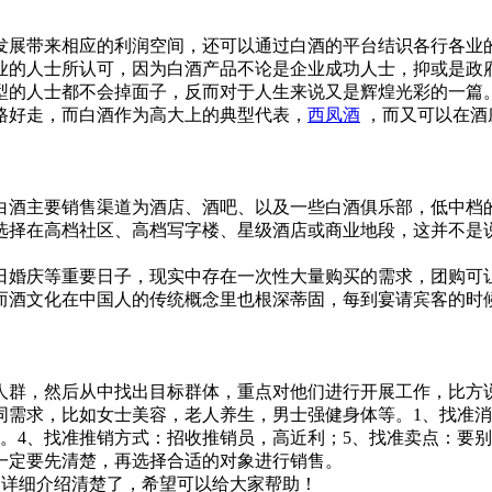
展带来相应的利润空间，还可以通过白酒的平台结识各行各业的
业的人士所认可，因为白酒产品不论是企业成功人士，抑或是政
型的人士都不会掉面子，反而对于人生来说又是辉煌光彩的一篇
路好走，而白酒作为高大上的典型代表，
西凤酒
，而又可以在酒
酒主要销售渠道为酒店、酒吧、以及一些白酒俱乐部，低中档的
选择在高档社区、高档写字楼、星级酒店或商业地段，这并不是
婚庆等重要日子，现实中存在一次性大量购买的需求，团购可让
而酒文化在中国人的传统概念里也根深蒂固，每到宴请宾客的时
群，然后从中找出目标群体，重点对他们进行开展工作，比方说
同需求，比如女士美容，老人养生，男士强健身体等。1、找准消
。4、找准推销方式：招收推销员，高近利；5、找准卖点：要
一定要先清楚，再选择合适的对象进行销售。
详细介绍清楚了，希望可以给大家帮助！