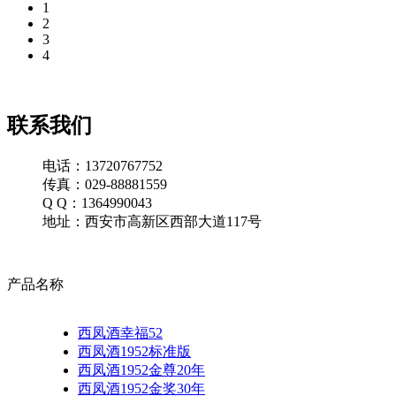
1
2
3
4
联系我们
电话：13720767752
传真：029-88881559
Q Q：1364990043
地址：西安市高新区西部大道117号
产品名称
西凤酒幸福52
西凤酒1952标准版
西凤酒1952金尊20年
西凤酒1952金奖30年