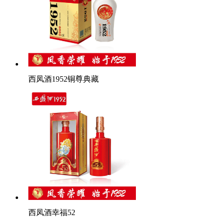
西凤酒1952铜尊典藏
西凤酒幸福52