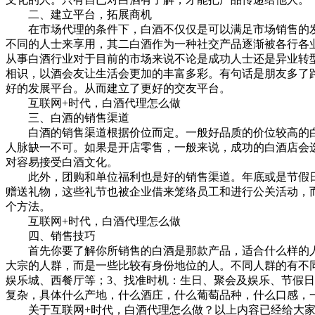
二、建立平台，拓展商机
在市场代理的条件下，白酒不仅仅是可以满足市场销售的发
不同的人士来享用，其二白酒作为一种社交产品逐渐被各行各
从事白酒行业对于目前的市场来说不论是成功人士还是异业转
相识，以酒会友让生活会更加的丰富多彩。有句话是朋友多了
好的发展平台。从而建立了更好的交友平台。
互联网+时代，白酒代理怎么做
三、白酒的销售渠道
白酒的销售渠道根据价位而定。一般好品质的价位较高的白
人脉缺一不可。如果是开店零售，一般来说，成功的白酒店会
对容易接受白酒文化。
此外，团购和单位福利也是好的销售渠道。年底或是节假日
赠送礼物，这些礼节也被企业借来笼络员工和进行公关活动，
个方法。
互联网+时代，白酒代理怎么做
四、销售技巧
首先你要了解你所销售的白酒是那款产品，适合什么样的人
大宗的人群，而是一些比较有身份地位的人。不同人群的有不
娱乐城、西餐厅等；3、找准时机：生日、聚会及娱乐、节假日
复杂，具体什么产地，什么酒庄，什么葡萄品种，什么口感，
关于互联网+时代，白酒代理怎么做？以上内容已经给大家