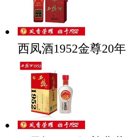
西凤酒1952金尊20年