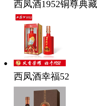
西凤酒1952铜尊典藏
西凤酒幸福52