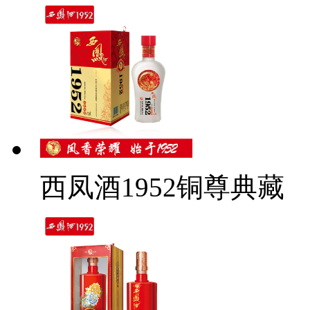
西凤酒1952铜尊典藏