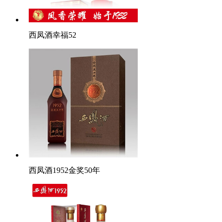
西凤酒幸福52
西凤酒1952金奖50年