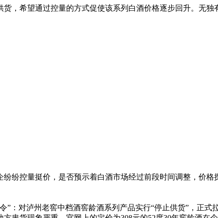
供货，希望通过控量的方式促使该系列白酒价格逐步回升。无独
纷控量挺价，是否预示着白酒市场经过前段时间调整，价格探
”：对泸州老窖中档酒窖龄酒系列产品实行“停止供货”，正式
现象严重。官网上的定价为308元的52度30年窖龄酒在个别地