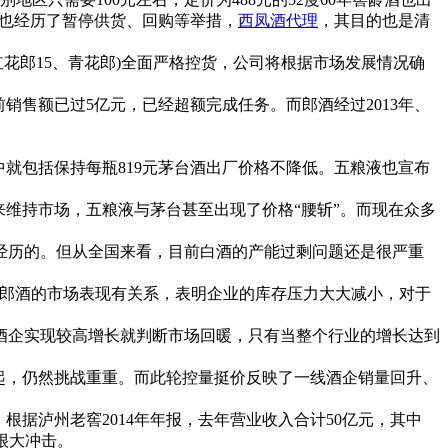
”也经历了暂停供货、回购等举措，
西凤酒代理
，其目的也是清
红花郎15、青花郎)全面严格控货，公司将根据市场发展情况确
售额已过5亿元，已经超额完成任务。而郎酒经过2013年、
就包括保持每瓶819元茅台酒出厂价格不降低。五粮液也宣布
维持市场，五粮液与茅台甚至出现了价格“腰斩”。而现在众多
历的。但从全国来看，目前白酒的产能过剩问题还是很严重
郎酒的市场表现有关系，表明企业的库存压力大大减小，对于
企实现较高增长就判断市场回暖，只有当整个行业的增长达到
起，仍然挑战重重。而此轮控量挺价反映了一线酒企销量回升、
据泸州老窖2014年年报，去年营业收入合计50亿元，其中
很大冲击。