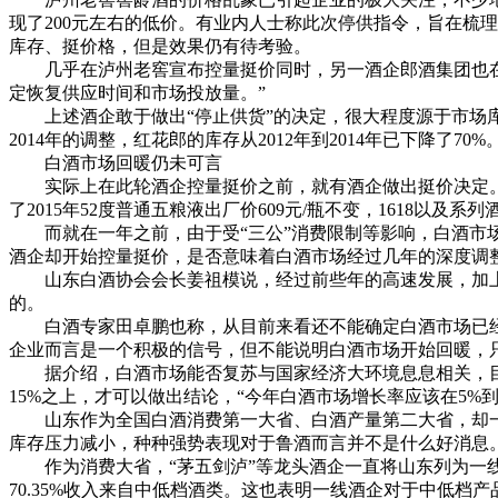
现了200元左右的低价。有业内人士称此次停供指令，旨在梳理
库存、挺价格，但是效果仍有待考验。
几乎在泸州老窖宣布控量挺价同时，另一酒企郎酒集团也在官网上
定恢复供应时间和市场投放量。”
上述酒企敢于做出“停止供货”的决定，很大程度源于市场库存
2014年的调整，红花郎的库存从2012年到2014年已下降了70%
白酒市场回暖仍未可言
实际上在此轮酒企控量挺价之前，就有酒企做出挺价决定。去
了2015年52度普通五粮液出厂价609元/瓶不变，1618以及
而就在一年之前，由于受“三公”消费限制等影响，白酒市场
酒企却开始控量挺价，是否意味着白酒市场经过几年的深度调
山东白酒协会会长姜祖模说，经过前些年的高速发展，加上
的。
白酒专家田卓鹏也称，从目前来看还不能确定白酒市场已经开
企业而言是一个积极的信号，但不能说明白酒市场开始回暖，
据介绍，白酒市场能否复苏与国家经济大环境息息相关，目
15%之上，才可以做出结论，“今年白酒市场增长率应该在5%
山东作为全国白酒消费第一大省、白酒产量第二大省，却一直
库存压力减小，种种强势表现对于鲁酒而言并不是什么好消息
作为消费大省，“茅五剑泸”等龙头酒企一直将山东列为一线市
70.35%收入来自中低档酒类。这也表明一线酒企对于中低