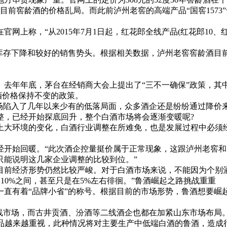
目前窖龄酒的价格乱局。而此前泸州老窖的高端产品“国窖1573
称，“从2015年7月1日起，红花郎全线产品(红花郎10、
下降和较好的销售势头。根据相关数据，泸州老窖窖龄酒目前销
。
年年底，茅台在经销商大会上提出了“三不一确保”政策，其中
系列酒价格保持不变的政策。
陷入了几年以来少有的低落局面，众多酒企还是纷纷通过降价来
整，已经开始探底回升，整个白酒市场将会逐渐变暖呢?
大环境的变化，白酒行业调整在所难免，也是发展过程中必须经
始回暖。“此次酒企控量挺价属于正常现象，这跟泸州老窖和
只能说明这几家企业调整的比较到位。”
前经济形势仍然比较严峻。对于白酒市场来说，不能因为个别酒
到10%之间，甚至只是在5%左右徘徊。”鲁酒崛起之路挑战重重
有着“品牌小省”的称号。根据目前的市场形势，鲁酒想要崛
。
场，而古井贡酒、汾酒等二线酒企也都在加紧山东市场布局。根
档产品越来越重视，此种情况将对主要生产中低端白酒的鲁酒，造成