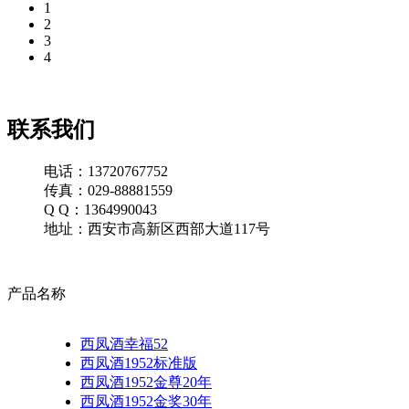
1
2
3
4
联系我们
电话：13720767752
传真：029-88881559
Q Q：1364990043
地址：西安市高新区西部大道117号
产品名称
西凤酒幸福52
西凤酒1952标准版
西凤酒1952金尊20年
西凤酒1952金奖30年