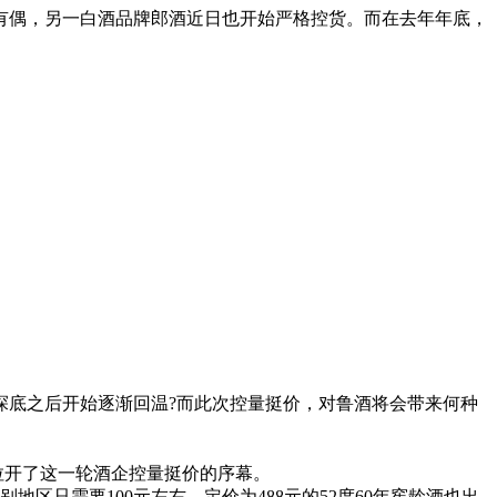
有偶，另一白酒品牌郎酒近日也开始严格控货。而在去年年底，
底之后开始逐渐回温?而此次控量挺价，对鲁酒将会带来何种
拉开了这一轮酒企控量挺价的序幕。
区只需要100元左右，定价为488元的52度60年窖龄酒也出