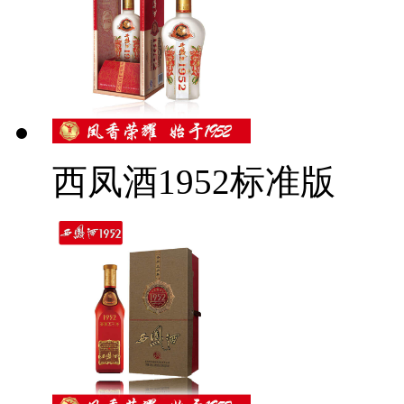
西凤酒1952标准版