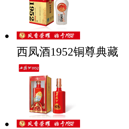
西凤酒1952铜尊典藏