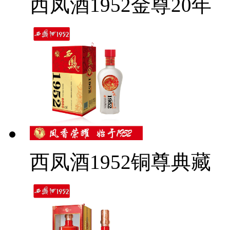
西凤酒1952金尊20年
西凤酒1952铜尊典藏