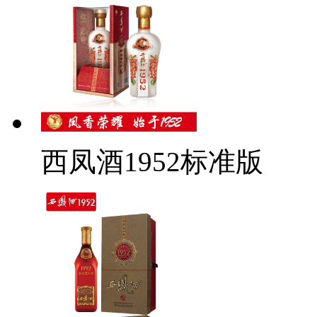
西凤酒1952标准版