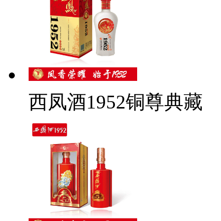
西凤酒1952铜尊典藏