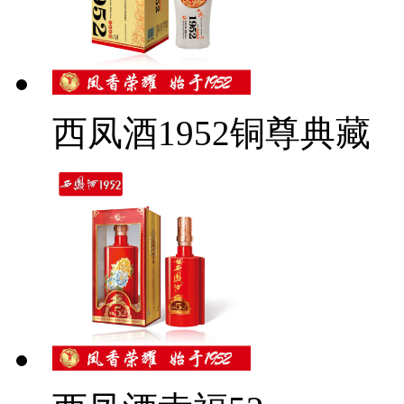
西凤酒1952铜尊典藏