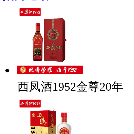
西凤酒1952金尊20年