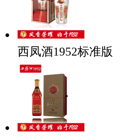
西凤酒1952标准版