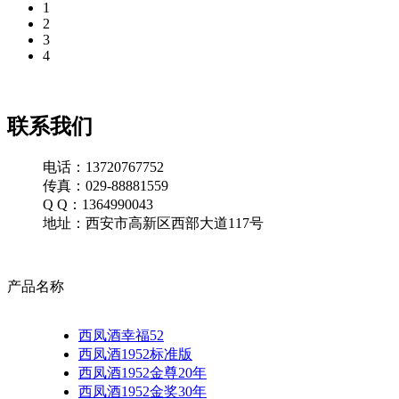
1
2
3
4
联系我们
电话：13720767752
传真：029-88881559
Q Q：1364990043
地址：西安市高新区西部大道117号
产品名称
西凤酒幸福52
西凤酒1952标准版
西凤酒1952金尊20年
西凤酒1952金奖30年