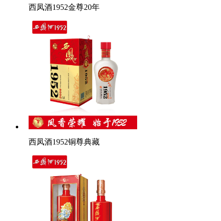
西凤酒1952金尊20年
西凤酒1952铜尊典藏