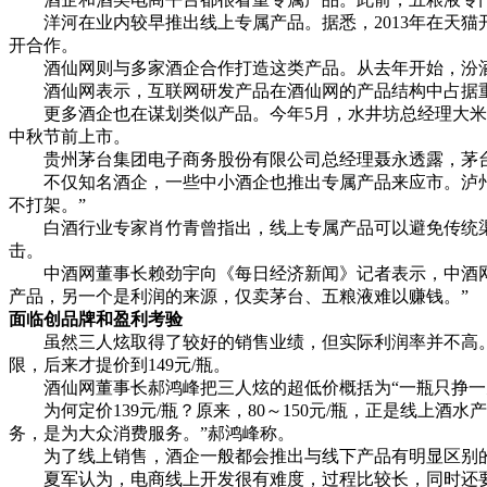
洋河在业内较早推出线上专属产品。据悉，2013年在天猫开
开合作。
酒仙网则与多家酒企合作打造这类产品。从去年开始，汾酒
酒仙网表示，互联网研发产品在酒仙网的产品结构中占据重要部
更多酒企也在谋划类似产品。今年5月，水井坊总经理大米先
中秋节前上市。
贵州茅台集团电子商务股份有限公司总经理聂永透露，茅台
不仅知名酒企，一些中小酒企也推出专属产品来应市。泸州鑫
不打架。”
白酒行业专家肖竹青曾指出，线上专属产品可以避免传统渠道
击。
中酒网董事长赖劲宇向《每日经济新闻》记者表示，中酒网正
产品，另一个是利润的来源，仅卖茅台、五粮液难以赚钱。”
面临创品牌和盈利考验
虽然三人炫取得了较好的销售业绩，但实际利润率并不高。泸
限，后来才提价到149元/瓶。
酒仙网董事长郝鸿峰把三人炫的超低价概括为“一瓶只挣一
为何定价139元/瓶？原来，80～150元/瓶，正是线上酒水
务，是为大众消费服务。”郝鸿峰称。
为了线上销售，酒企一般都会推出与线下产品有明显区别的
夏军认为，电商线上开发很有难度，过程比较长，同时还要