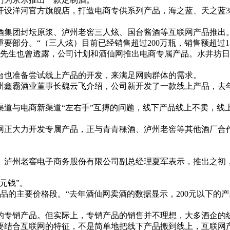
设洋河官方旗舰店，打造电商专供系列产品，海之蓝、天之蓝37
集团封坛原浆、泸州老窖三人炫、国台酱酒等互联网产品推出
分。“（三人炫）目前已经销售超过200万瓶，销售额超过1.
生也曾透露，公司计划和酒仙网推出电商专属产品。水井坊日
也准备尝试线上产品的开发，来满足网购群体的需求。
霸酒业董事长魏云飞介绍，公司新开发了一款线上产品，去年1
与电商新渠道“左右手”互搏的问题，线下产品线上不卖，线
大力开发专属产品，正与青青稞酒、泸州老窖等其他酒厂合作
州老窖电子商务股份有限公司副总经理夏军表示，推出之初，该
元钱”。
产品的主要价格段。“去年酒仙网卖酒的数据显示，200元以下的产
专销产品。但实际上，专销产品的销售并不理想，大多酒企的
结合互联网的特征，不是简单地把线下产品搬到线上，互联网产