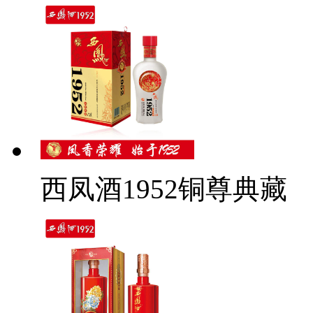
西凤酒1952铜尊典藏