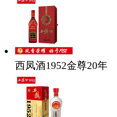
西凤酒1952金尊20年