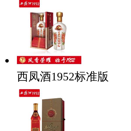
西凤酒1952标准版