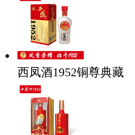
西凤酒1952铜尊典藏