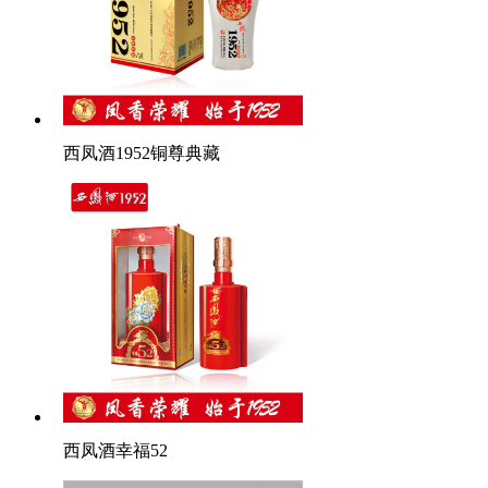
西凤酒1952铜尊典藏
西凤酒幸福52