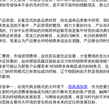
等侵蚀本不多的毛利空间，是不得不面对的残酷现实，那么现
品资源。从集贸式的多品类经营，转化成单品类集中经营。我们
商资金流的不集中，产品管理的繁琐。精力大量的付出，产出却
成的。行业中众所周知的河南郑州赵银官就是集中经营的成功典
销商还有很多，黑龙江的孙树良，太原的冯树良，长沙的黄晓明
神话。笔者认为产品整合对经销商来说迫在眉睫。产品整合同时
费用，市场管理费用，这些其实都无足轻重，大笔费用的支出来
举足轻重的，如何摆脱高额店面租金压力给经销商带来的困境呢
读者可能认为那客户从哪里来?经销商本身都是成功的销售员，
上门的经营模式已有类似成功经验。辽宁朝阳的由方胜是我很好
功案例。
道单一，在现代商业模式的大环境下，
西凤酒加盟
，作为想要
新时代的消费者领袖成为我们的不断补充来的客户资源。触网与死
关系到经销商的发展前景，与网络化的脱离，将是与时代的不对
思路去看待大环境的变化和自身未来的定位和发展目标。