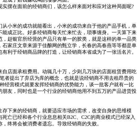
实摆在面前的经销商们，该怎么样来面对和应对这种局面呢?
从小米的成功就能看出，小米的成功来自于他的产品手机，单
不能成正比。好多经销商每天忙来忙去，琐事缠身。一天算下来
范，赵银官所经营的产品只有单一的胶类，就是这样的单一品类
，石家庄文章来源于佳酿网的甄立学，长春的高春燕等等都是单
也有利于经销商品牌的打造，让经销商本省成为了一张活名片。
自店面承租费用。动辄几十万，少则几万块的店面租赁费用吃
?笔者提出了弃店为库的概念，也就是说经销商不用去租昂贵的
这种经营模式就要发挥经销商的优势能力，谈一批客户就有一比
的朋友，同时也是一个行业的经销商他用不到五万的产品进货投
生存下来的经销商，就要适应市场的需求，改变自身的思维模
亡已经和各个行业息息相关B2C、C2C的商业模式已经深入
称，终将会被消费者遗忘。导致经销商的失败。