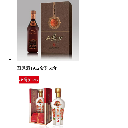
西凤酒1952金奖50年