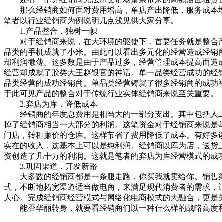
那么经销商如何面对费用增高，单店产出降低，服务成本增加
笔者以行业经销商为例说明几点浅见供大家分享。
1.产品整合，独树一帜
对于经销商来说，在大环境的驱使下，首要任务就是整合产
品类的手机成就了小米。由此可以看出多元化的经营造成经销
却利润微薄。这多数是由于产品过多，经营管理成本提高而造
经营却成就了胶类大王赵银官的神话。单一品类经营成功的经
品类经营的成功经销商。单品类经营铸就了很多经销商的成功
于此可见产品的整合对于传统行业实体经销商来说至关重要。
2.弃店为库，降低成本
经销商的年度总费用是相当大的一部分支出。其中包括人工
掉了经销商相当一大部分的利润。这笔资金对于经销商来说是
门店，转租廉价的仓库。这样节省了费用降低了成本。有好多
实在的收入，这基本上可以是纯利润。经销商以库为店，送货
资创造了几十万的利润。这就是笔者的弃店为库经营模式的成
3.巩固渠道，开发新路
大多数的经销商都是一条腿走路，你买我就卖给你。销售渠
式，不断地拓宽渠道适当做电商，来满足现代消费者的需求，让
人心。完成经销商经营模式与网络化电商模式的大融合，更是
能否华丽转身，就要看经销商们以一种什么样的战略高度和