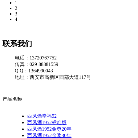
1
2
3
4
联系我们
电话：13720767752
传真：029-88881559
Q Q：1364990043
地址：西安市高新区西部大道117号
产品名称
西凤酒幸福52
西凤酒1952标准版
西凤酒1952金尊20年
西凤酒1952金奖30年