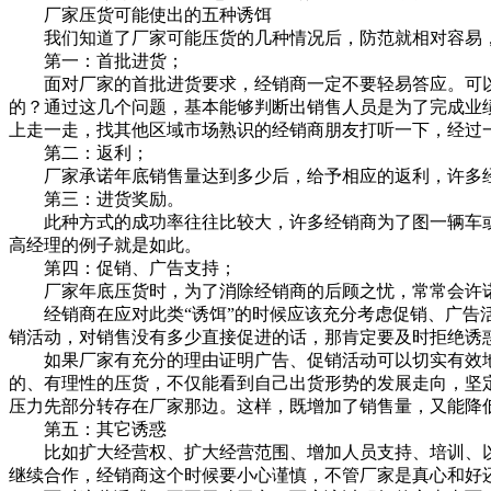
厂家压货可能使出的五种诱饵
我们知道了厂家可能压货的几种情况后，防范就相对容易，
第一：首批进货；
面对厂家的首批进货要求，经销商一定不要轻易答应。可以
的？通过这几个问题，基本能够判断出销售人员是为了完成业
上走一走，找其他区域市场熟识的经销商朋友打听一下，经过
第二：返利；
厂家承诺年底销售量达到多少后，给予相应的返利，许多经
第三：进货奖励。
此种方式的成功率往往比较大，许多经销商为了图一辆车或
高经理的例子就是如此。
第四：促销、广告支持；
厂家年底压货时，为了消除经销商的后顾之忧，常常会许诺
经销商在应对此类“诱饵”的时候应该充分考虑促销、广告活
销活动，对销售没有多少直接促进的话，那肯定要及时拒绝诱
如果厂家有充分的理由证明广告、促销活动可以切实有效地
的、有理性的压货，不仅能看到自己出货形势的发展走向，坚
压力先部分转存在厂家那边。这样，既增加了销售量，又能降
第五：其它诱惑
比如扩大经营权、扩大经营范围、增加人员支持、培训、以
继续合作，经销商这个时候要小心谨慎，不管厂家是真心和好