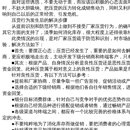
面对这些诱惑，不要无动于衷，而应该以积极的心态去面对
时，不妨大胆吸纳。把压货的压力转化成销售动力，同时又利
响到自己以后的正常经营、引发危机。
压货行为发生后的解决步骤
从提前识别和防范环节上做到不接受厂家压货行为，的确可
其它方面的支持了，淡季如何消化库存，很大程度上还得依靠
此类情况的出现，是对厂家压货疏于防范和识别，对市场的
验，解决方法如下：
■首先：要摆正心态；压货已经发生了，重要的是如何去解决
商，更应积极地走出去，主动开发下级分销商和终端客户，只
■其次：根据产品、自身情况分析是良性压货还是恶性压货
资金回笼。此种压货属于相对意义上的良性压货；产品如果是
针对良性压货，有以下方法可以参考：
●提前和厂家协商，尽量争取一些广告宣传、促销活动或产
●选择合适的下级经销商，根据他们各自往年销售情况，进
资金回笼。
●细分目标消费群体，针对自己与竞争对手的优劣态势作出
●根据自己经营品种进行搭配促销或者销售，通过畅销产品
●各级渠道与终端之间，都应有一个比较完善的价格体系与合
定的冲击。
●不要纯粹地为了消化库存而做促销，要把消费者的心理需
●针对通路产品加强团购等特别渠道的开发。