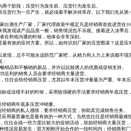
两个阶段：压货行为发生前、压货行为发生后。
压货行为一旦产生，就必须着手解决掉库存。以下我们先从第一
白酒生产厂家，厂家代理政策中规定凡是经销商首批进货在10
后来我发现该产品品质一般，销售情况也不乐观。接着进入淡季后
笔者在和他沟通的时候，他体会非常深刻。
最有效的应对方案。所以，如何识别厂家的压货图谋？这是应
发现，总不可能永远防范厂家吧，从精力和人力上来说都不现实
况：
畅销品和不畅销的新品，并许以比较诱人的优惠或促销支持。
功近利的销售人员会要求经销商大量进货。
，往往会给经销商压货，尤其以年末压货冲量最为严重。年末压
标或业绩不好的时候，采用较强硬的手法要求经销商年底压货
引经销商年底多压货冲销量。
经销商的私人感情，要求经销商压货，协助其完成销售任务。
应用最普遍也是最有效的一种方式，当然也往往是经销商最难
，往往会搞一些力度比较大的促销活动，鼓励经销商大量压货，
种情况容易发生：双方刚刚开始合作的一段时间内；经销商和厂