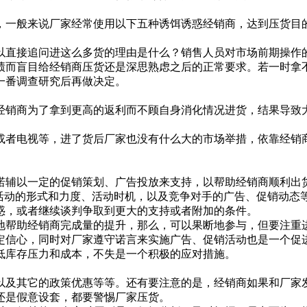
一般来说厂家经常使用以下五种诱饵诱惑经销商，达到压货目
直接追问进这么多货的理由是什么？销售人员对市场前期操作的
绩而盲目给经销商压货还是深思熟虑之后的正常要求。若一时拿
一番调查研究后再做决定。
销商为了拿到更高的返利而不顾自身消化情况进货，结果导致大
者电视等，进了货后厂家也没有什么大的市场举措，依靠经销商
辅以一定的促销策划、广告投放来支持，以帮助经销商顺利出
动的形式和力度、活动时机，以及竞争对手的广告、促销动态
惑，或者继续谈判争取到更大的支持或者附加的条件。
帮助经销商完成量的提升，那么，可以果断地参与，但要注重进
定信心，同时对厂家遵守诺言来实施广告、促销活动也是一个促
低库存压力和成本，不失是一个积极的应对措施。
及其它的政策优惠等等。还有要注意的是，经销商如果和厂家发
还是假意设套，都要警惕厂家压货。