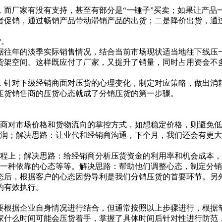
厂家有没有支持，甚至有部分是“一锤子”买卖；如果让产品
者促销，通过畅销产品带动滞销产品的出货；二是降价出货，通
货。
往年的淡季实际销售情况，结合当前市场现状适当地往下线压一
货架空间。这样既应付了厂家，又提升了销量，同时占用资金不
针对下级经销商面对压货的心理变化，制定对应策略，做出消耗
压货销售商的压货心态就成了分销压货的第一步骤。
商对市场价格和货物流向的掌控方式，如想稳定价格，则避免低
；解决思路：让业代和经销商沟通，下个月，我们还会有更大
程上；解决思路：给经销商分析压货资金的利用率和机会成本，
一种依靠的心态等等。解决思路：帮助他们调整心态，制定分销
后，根据客户的心态因势导利是我们分销压货的首要环节。另外
的有效执行。
根据企业自身情况进行结合，但通常按照以上步骤进行，根据笔
么时间可能会压货着手，掌握了具体时间后针对性进行防范，