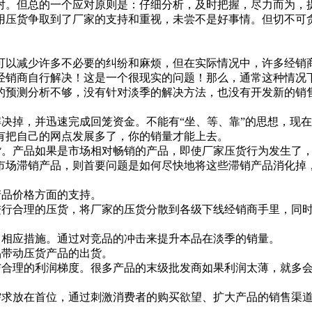
。但总的一个应对原则是：仔细分析，及时把握，尽力而为，提
用压货争取到了厂家的支持和重视，未尝不是好事情。但切不可
以减少许多不必要的纠纷和麻烦，但在实际情况中，许多经销商
经销商自行解决！这是一个很现实的问题！那么，通常这种情况
预测分析不够，没有针对淡季的解决方法，也没有开发新的销售
掉，并迅速完成回笼资金。不能有“坐、等、靠”的思想，现在
有把自己的网点发展多了，你的销量才能上去。
。产品如果是市场相对畅销的产品，即使厂家压货行为发生了，
市场滞销产品，则首要问题是如何尽快地将这些滞销产品消化掉
品价格方面的支持。
行合理的压货，将厂家的压货分散到各级下线经销商手里，同时
相应措施。通过对竞品的冲击来提升本品在淡季的销量。
带动压货产品的出货。
理的利润梯度。很多产品的末级批发商如果利润太薄，就多会以
求放在首位，通过刺激消费者的购买欲望、扩大产品的销售渠道