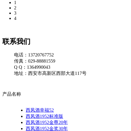
1
2
3
4
联系我们
电话：13720767752
传真：029-88881559
Q Q：1364990043
地址：西安市高新区西部大道117号
产品名称
西凤酒幸福52
西凤酒1952标准版
西凤酒1952金尊20年
西凤酒1952金奖30年