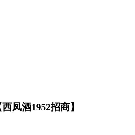
凤酒1952招商】