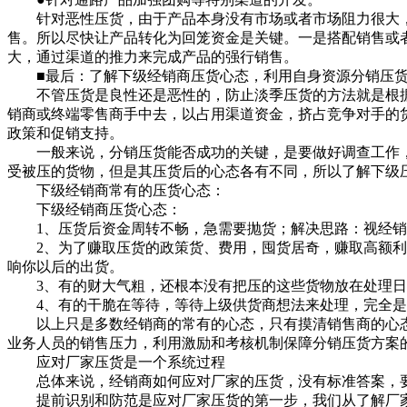
针对恶性压货，由于产品本身没有市场或者市场阻力很大，而
售。所以尽快让产品转化为回笼资金是关键。一是搭配销售或
大，通过渠道的推力来完成产品的强行销售。
■最后：了解下级经销商压货心态，利用自身资源分销压
不管压货是良性还是恶性的，防止淡季压货的方法就是根据
销商或终端零售商手中去，以占用渠道资金，挤占竞争对手的
政策和促销支持。
一般来说，分销压货能否成功的关键，是要做好调查工作，
受被压的货物，但是其压货后的心态各有不同，所以了解下级
下级经销商常有的压货心态：
下级经销商压货心态：
1、压货后资金周转不畅，急需要抛货；解决思路：视经销
2、为了赚取压货的政策货、费用，囤货居奇，赚取高额利润
响你以后的出货。
3、有的财大气粗，还根本没有把压的这些货物放在处理日
4、有的干脆在等待，等待上级供货商想法来处理，完全是
以上只是多数经销商的常有的心态，只有摸清销售商的心态
业务人员的销售压力，利用激励和考核机制保障分销压货方案
应对厂家压货是一个系统过程
总体来说，经销商如何应对厂家的压货，没有标准答案，要
提前识别和防范是应对厂家压货的第一步，我们从了解厂家什