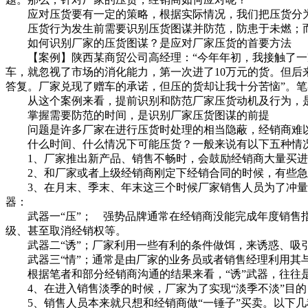
应对压货要有一定的策略，根据实际情况，我们把压货分为
压货行为发生前需要识别压货图谋并防范，防患于未燃；而
如何识别厂家的压货图谋？是应对厂家压货的首要方法
【案例】陕西某商贸公司高经理：“今年年初，我接触了一家
车，就忽视了市场的消化能力，第一次进了10万元的货。但
答复。厂家兑现了赠车的承诺，但压的货却让我十分苦恼”。
从这个案例来看，提前识别和防范厂家压货动机及行为，是
掌握需要防范的时间，是识别厂家压货图谋的前提
问题是许多厂家在进行压货时处理的相当隐蔽，经销商难以
什么时间、什么情况下可能压货？一般来说有以下五种情
1、厂家推出新产品、销售不畅时，会鼓励经销商大量买进
2、和厂家或者上级经销商刚定下经销合同的时候，有些急
3、在月末、季末、年末这三个时候厂家销售人员为了冲量
器：
武器一“压”； 强势品牌通常在经销商没能完成年度销售指
级、甚至取消经销权等。
武器二“诱”；厂家利用一些有利的条件做饵，来诱惑、吸
武器三“情”；通常是由厂家的业务员或者销售经理利用其与
根据笔者和部分经销商沟通的结果来看，“诱”武器，往往是
4、在进入销售淡季的时候，厂家为了实现“淡季不淡”目的
5、销售人员本来就只想和经销商做“一锤子”买卖。以下几