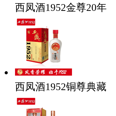
西凤酒1952金尊20年
西凤酒1952铜尊典藏