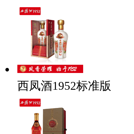
西凤酒1952标准版