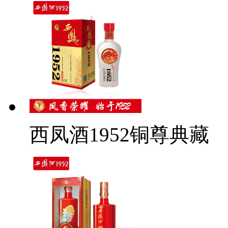
西凤酒1952铜尊典藏