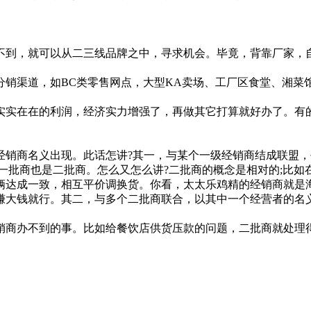
到，就可以从二三线品牌之中，寻求机会。毕竟，背靠厂家，自
渠道，如BC类零售网点，大型KA卖场、工厂区食堂、湘菜
实在在的利润，经济实力增强了，再做其它打算就好办了。有的
商名义出现。此话怎讲?其一，与某个一级经销商结成联盟，平
一批商也是二批商。怎么又怎么讲?二批商的概念是相对的;比
俩达成一致，相互平价调换货。你看，太太乐鸡精的经销商就是
赚大钱就行。其二，与多个二批商联合，以其中一个经营者的名
办不到的事。比如给餐饮店供货压款的问题，二批商就处理得