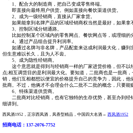
1、配合大的制造商，把自己变成零售终端。
即直接向最终用户供货。例如直接向餐饮渠道供货。
2、成为一级经销商，直接从厂家拿货。
如果能拿到名牌产品的区域经销商权当然是最好，如果拿不
3、控制区域分销通路。
比如控制某个区域内的零售网点、餐饮网点等，或理细的分销
4、通过产品组合提升利润率。
如通过名牌与非名牌，产品配套来达成利润最大化，赚到实
但生意难以长久，且为人不齿。
5、成为隐性经销商。
这个意思就是得到与经销商一样的厂家进货价格，但不以经销
点;相互调货目的是利润最大化。要知道，二批商也是一批商，
销，他们互相都想以便宜的价格提升自己的竞争力，因此，他
批商。不过，他俩才不会理会什么二批不二批的概念，只要能
6、特殊渠道供货商。
二批商对比经销商，也有它独特的生存优势，甚至办到经销商
细讲到。
西凤酒1952，正宗西凤酒，凤香型精品，中国四大名酒→
西凤酒1952
招商电话：137-2076-7752