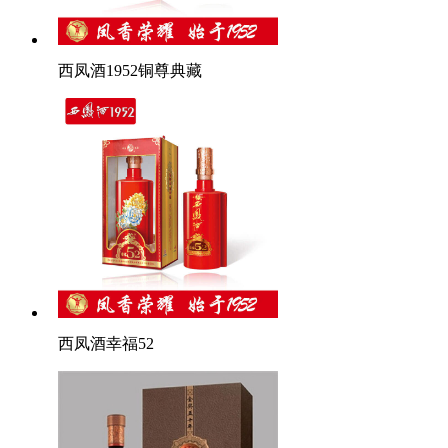
西凤酒1952铜尊典藏
西凤酒幸福52