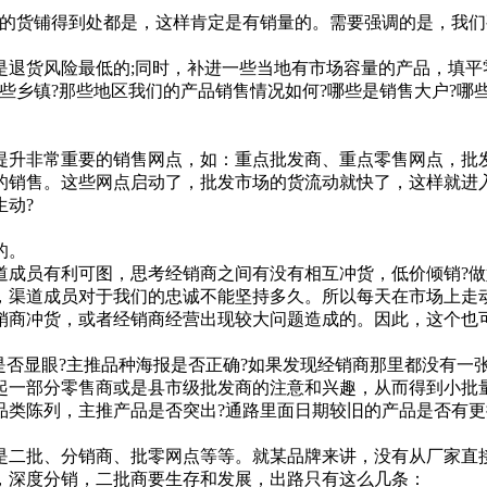
货铺得到处都是，这样肯定是有销量的。需要强调的是，我们
货风险最低的;同时，补进一些当地有市场容量的产品，填平
乡镇?那些地区我们的产品销售情况如何?哪些是销售大户?哪些
升非常重要的销售网点，如：重点批发商、重点零售网点，批发
的销售。这些网点启动了，批发市场的货流动就快了，这样就进
动?
的。
员有利可图，思考经销商之间有没有相互冲货，低价倾销?做
，渠道成员对于我们的忠诚不能坚持多久。所以每天在市场上走
销商冲货，或者经销商经营出现较大问题造成的。因此，这个也
显眼?主推品种海报是否正确?如果发现经销商那里都没有一张P
起一部分零售商或是县市级批发商的注意和兴趣，从而得到小批
类陈列，主推产品是否突出?通路里面日期较旧的产品是否有更
二批、分销商、批零网点等等。就某品牌来讲，没有从厂家直接
，深度分销，二批商要生存和发展，出路只有这么几条：