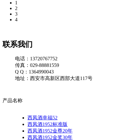
1
2
3
4
联系我们
电话：13720767752
传真：029-88881559
Q Q：1364990043
地址：西安市高新区西部大道117号
产品名称
西凤酒幸福52
西凤酒1952标准版
西凤酒1952金尊20年
西凤酒1952金奖30年