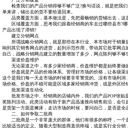
检查我们的产品分销得够不够广泛?换句话说，就是把我们的
单来讲，铺出去的货不要给退回来。
品类覆盖方面，基本做法是，先把最畅销的货铺出去，这是退
区域覆盖方面，思考我们跟着经销商的车去过哪些县市?哪些
产品出现了滞销?
建立分销网点
所谓战略分销网点，就是那些在本行业、本市场对于销量提
响到其它销售网点的进货，起到示范作用，带动其它批零网点
自己，战略分销网点建立的数量增加了多少，网点陈列够不够生
渠道价盘维护
无论渠道之中，有多少家经销商，价盘维护都是始终要做
价盘就是产品的价格体系。管理好市场的价格，让各级渠道成
这个是我们每一天走市场的时候要非常警觉的。没有市场利润
场价格。价盘的不稳可能是区域多家经销商冲货，或是外区经
批发渠道生动化
批发市场之中、经销商的店铺内外，我们的产品POP张贴是否
奖陈列活动。此类活动有助于新产品迅速推向销售前沿，会引
是货架一方面是摊床，走访市场的时候，要问自己，是否是全品
二、如何争取二批商
二批商是一个非常庞大的群体，他们有很多的称呼，一个是
比较适当的定义。随着大型制造商直供终端，或是实行全分销