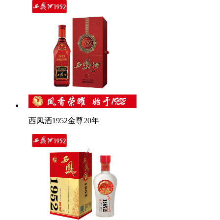
西凤酒1952金尊20年