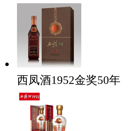
西凤酒1952金奖50年