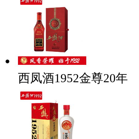
西凤酒1952金尊20年