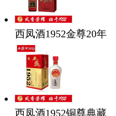
西凤酒1952金尊20年
西凤酒1952铜尊典藏