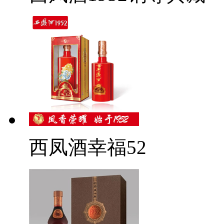
西凤酒幸福52