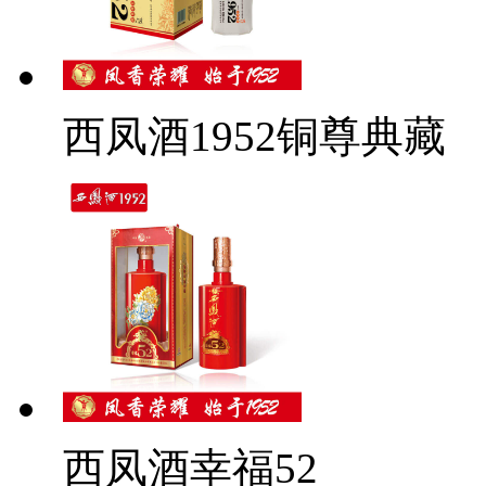
西凤酒1952铜尊典藏
西凤酒幸福52