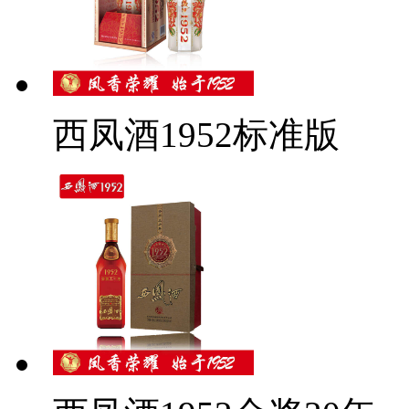
西凤酒1952标准版