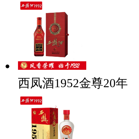
西凤酒1952金尊20年