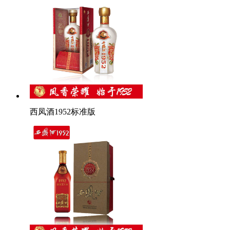
西凤酒1952标准版