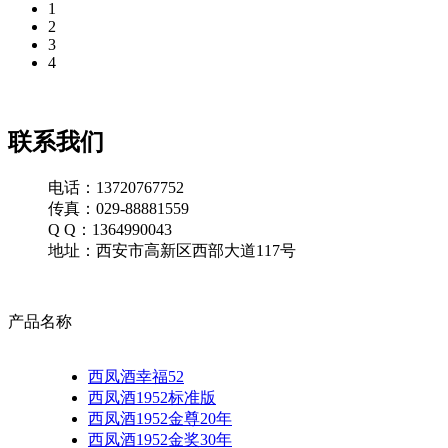
1
2
3
4
联系我们
电话：13720767752
传真：029-88881559
Q Q：1364990043
地址：西安市高新区西部大道117号
产品名称
西凤酒幸福52
西凤酒1952标准版
西凤酒1952金尊20年
西凤酒1952金奖30年