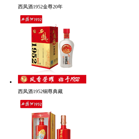
西凤酒1952金尊20年
西凤酒1952铜尊典藏