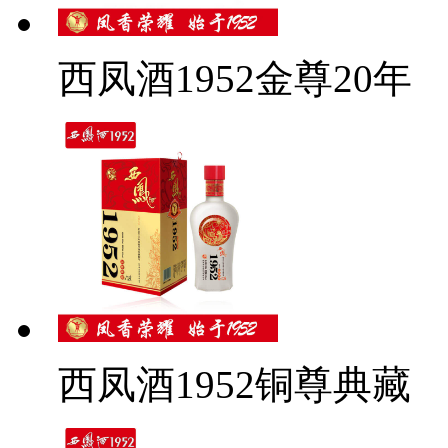
西凤酒1952金尊20年
西凤酒1952铜尊典藏