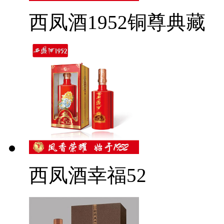
西凤酒1952铜尊典藏
西凤酒幸福52