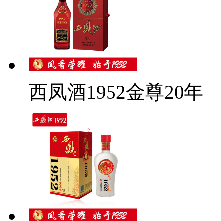
西凤酒1952金尊20年