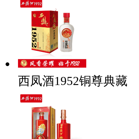
西凤酒1952铜尊典藏