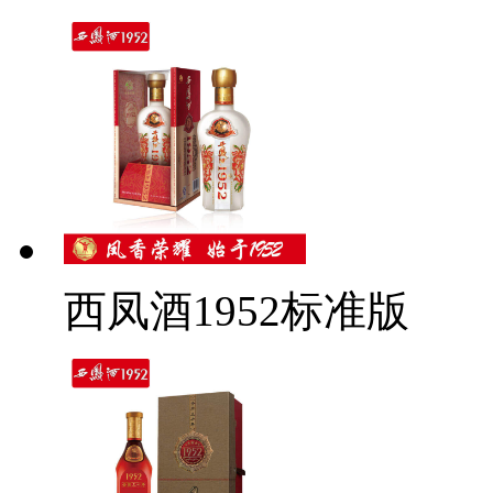
西凤酒1952标准版