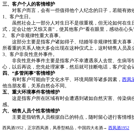
三、客户个人的客情维护
对客户而言，会有一些值得他个人纪念的日子，若能有效收
1、客户生日。
虽然社会上一部分人对生日不是很重视，但无论如何在生日
式，定会让他“又惊又喜”，使其他客户“看在眼里，感动在心头
2、 客户非规律性重大喜事。
这部分主要是指客户诸如得子、结婚等非规律性重大喜事，
所看重的关系人物大多会出现在这种仪式上，这时销售人员及
3、客户非良性意外事件。
非良性意外事件主要是指客户不幸遭遇亲人去世、生病等情
心，以后再说，您先处理家事，然后就可挂断电话，客户定会
四、“多管闲事”客情维护
有时客户可能由于文化水平、环境局限等诸多因素，
西凤
他当朋友看，关系自然会不同。
五、重大环境事件客情维护
这是指客户所在区域有时会遭遇到诸如自然灾害、传染病侵袭
感。
六、销售人员个性客情维护
主要是指销售人员根据自己的特点，随时留心进行客情维护
西凤酒1952，正宗西凤酒，凤香型精品，中国四大名酒→
西凤酒1952