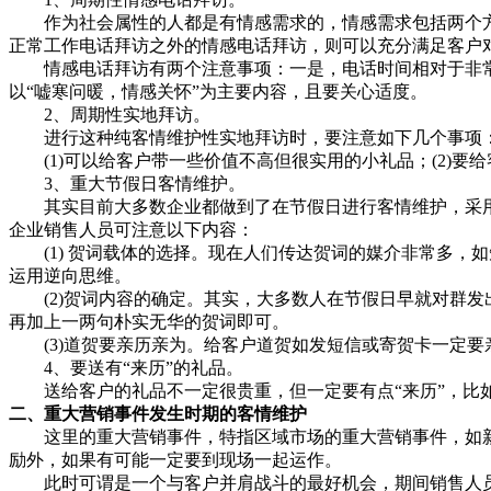
作为社会属性的人都是有情感需求的，情感需求包括两个方
正常工作电话拜访之外的情感电话拜访，则可以充分满足客户
情感电话拜访有两个注意事项：一是，电话时间相对于非常规
以“嘘寒问暖，情感关怀”为主要内容，且要关心适度。
2、周期性实地拜访。
进行这种纯客情维护性实地拜访时，要注意如下几个事项
(1)可以给客户带一些价值不高但很实用的小礼品；(2)要
3、重大节假日客情维护。
其实目前大多数企业都做到了在节假日进行客情维护，采用
企业销售人员可注意以下内容：
(1) 贺词载体的选择。现在人们传达贺词的媒介非常多，
运用逆向思维。
(2)贺词内容的确定。其实，大多数人在节假日早就对群发
再加上一两句朴实无华的贺词即可。
(3)道贺要亲历亲为。给客户道贺如发短信或寄贺卡一定要
4、要送有“来历”的礼品。
送给客户的礼品不一定很贵重，但一定要有点“来历”，比如
二、重大营销事件发生时期的客情维护
这里的重大营销事件，特指区域市场的重大营销事件，如新
励外，如果有可能一定要到现场一起运作。
此时可谓是一个与客户并肩战斗的最好机会，期间销售人员