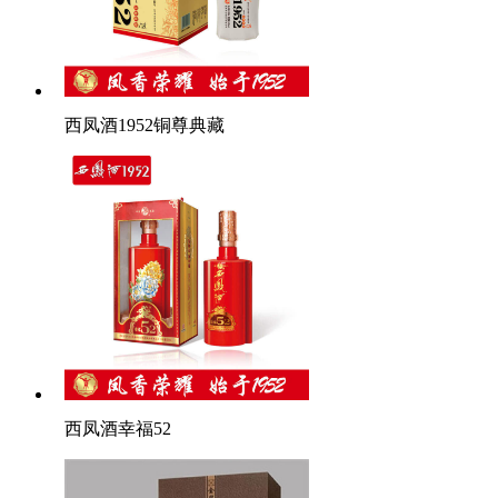
西凤酒1952铜尊典藏
西凤酒幸福52