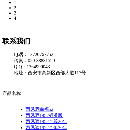
1
2
3
4
联系我们
电话：13720767752
传真：029-88881559
Q Q：1364990043
地址：西安市高新区西部大道117号
产品名称
西凤酒幸福52
西凤酒1952标准版
西凤酒1952金尊20年
西凤酒1952金奖30年