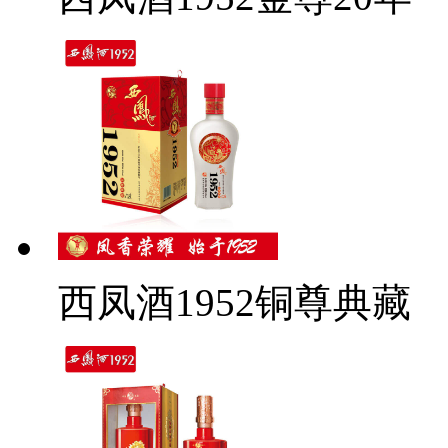
西凤酒1952铜尊典藏