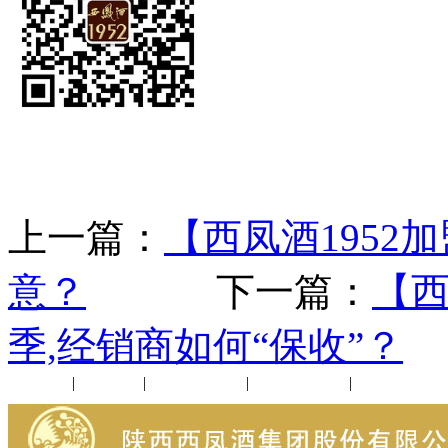
上一篇：
【西凤酒1952
意？
下一篇：
【西
季,经销商如何“保收”？
公司新闻
|
行业动态
|
1952品鉴会
|
西凤酒礼品
|
企业文化