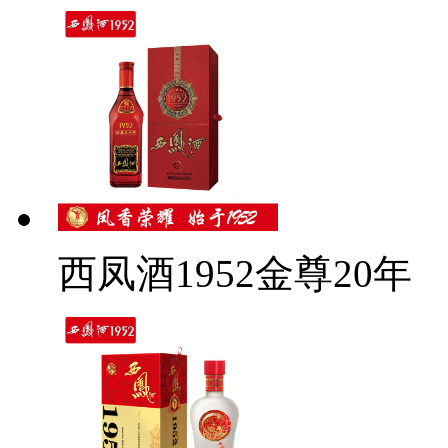
西凤酒1952金尊20年