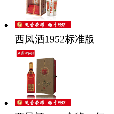
西凤酒1952标准版