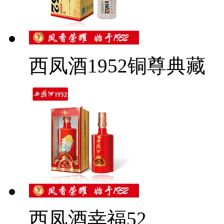
西凤酒1952铜尊典藏
西凤酒幸福52