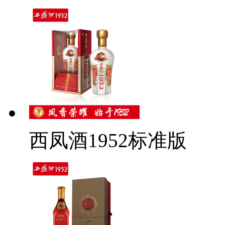
西凤酒1952标准版