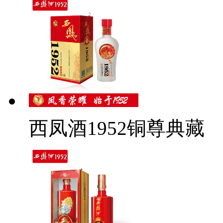
西凤酒1952铜尊典藏