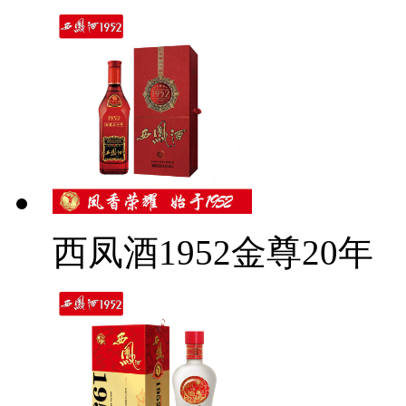
西凤酒1952金尊20年