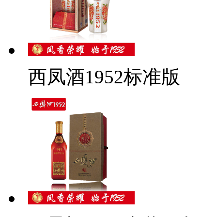
西凤酒1952标准版