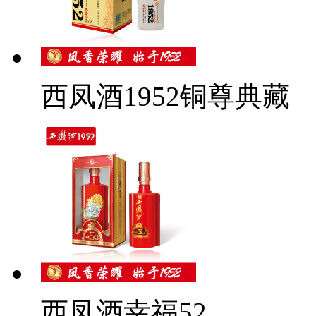
西凤酒1952铜尊典藏
西凤酒幸福52