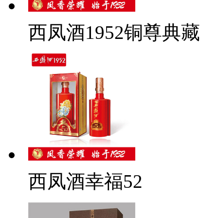
西凤酒1952铜尊典藏
西凤酒幸福52