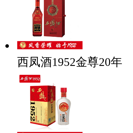
西凤酒1952金尊20年