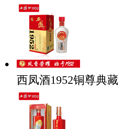
西凤酒1952铜尊典藏