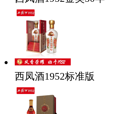
西凤酒1952标准版